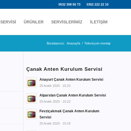
0532 308 50 73
0352 222 22 10
 SERVİSİ
ÜRÜNLER
SERVİSLERİMİZ
İLETİŞİM
Buradasınız:
Anasayfa
/
Televizyon montajı
Çanak Anten Kurulum Servisi
Anayurt Çanak Anten Kurulum Servisi
25 Aralık 2020 - 15:23
Alparslan Çanak Anten Kurulum Servisi
25 Aralık 2020 - 15:22
Fevziçakmak Çanak Anten Kurulum
Servisi
25 Aralık 2020 - 15:19